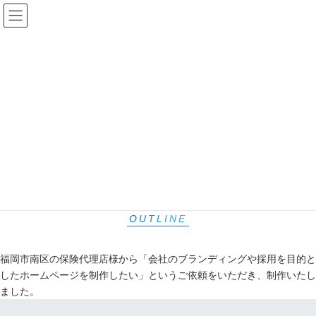
コ
ナ
ン
ビ
テ
ゲ
保険代理業界・士業に強みを持った福岡のWEB制作会社
ン
ー
ツ
シ
へ
ョ
保険代理店
ス
ン
キ
に
ホームページ制作
ッ
移
プ
動
株式会社保険プラザ様
概要
OUTLINE
福岡市南区の保険代理店様から「会社のブランディングや採用を目的と
したホームページを制作したい」というご依頼をいただき、制作いたし
ました。